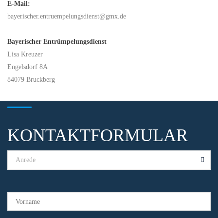
E-Mail:
bayerischer.entruempelungsdienst@gmx.de
Bayerischer Entrümpelungsdienst
Lisa Kreuzer
Engelsdorf 8A
84079 Bruckberg
KONTAKTFORMULAR
Anrede